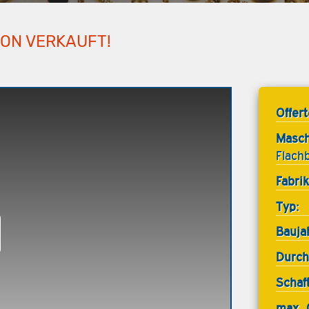
HON VERKAUFT!
Offer
Masch
Flach
Fabrik
Typ:
Bauja
Durch
Schaf
max. 