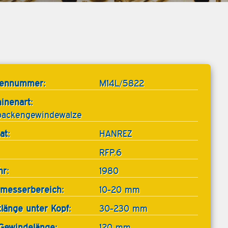
tennummer:
M14L/5822
inenart:
backengewindewalze
at:
HANREZ
RFP.6
hr:
1980
messerbereich:
10-20 mm
tlänge unter Kopf:
30-230 mm
Gewindelänge:
120 mm