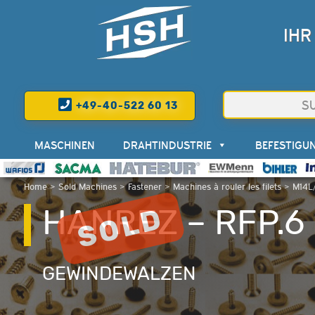
IHR
+49-40-522 60 13
MASCHINEN
DRAHTINDUSTRIE
BEFESTIGU
Home
>
Sold Machines
>
Fastener
>
Machines à rouler les filets
>
M14L
HANREZ – RFP.6
GEWINDEWALZEN