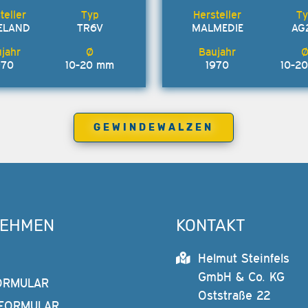
ELAND
TR6V
MALMEDIE
AG
970
10-20 mm
1970
10-2
GEWINDEWALZEN
NEHMEN
KONTAKT
Helmut Steinfels
GmbH & Co. KG
ORMULAR
Oststraße 22
FORMULAR