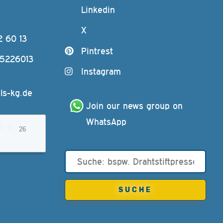
Linkedin
X
2 60 13
Pintrest
-5226013
Instagram
ls-kg.de
Join our news group on 
WhatsApp
26