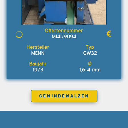
M14I/9094
MENN
GW32
1973
1,6-4 mm
GEWINDEWALZEN