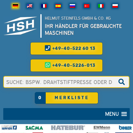
HELMUT STEINFELS GMBH & CO. KG
IHR HÄNDLER FÜR GEBRAUCHTE
MASCHINEN
+49-40-522 60 13
+49-40-5226-013
0
MERKLISTE
MENU