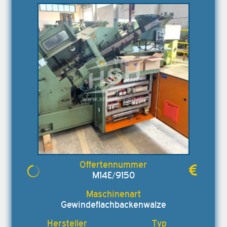
M14E/9150
Gewindeflachbackenwalze