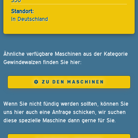
350
Standort:
In Deutschland
Ähnliche verfügbare Maschinen aus der Kategorie
Gewindewalzen finden Sie hier:
ZU DEN MASCHINEN
Wenn Sie nicht fündig werden sollten, können Sie
uns hier auch eine Anfrage schicken, wir suchen
diese spezielle Maschine dann gerne für Sie.