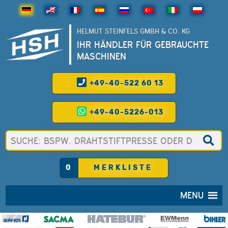
HELMUT STEINFELS GMBH & CO. KG
IHR HÄNDLER FÜR GEBRAUCHTE
MASCHINEN
+49-40-522 60 13
+49-40-5226-013
0
MERKLISTE
MENU