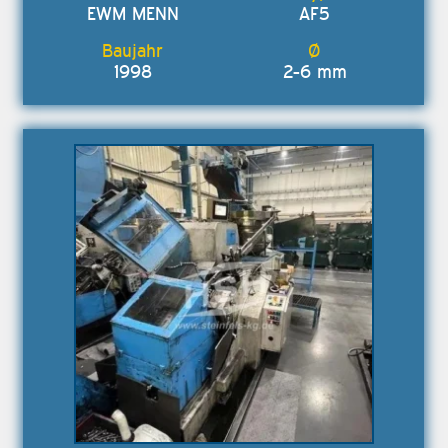
EWM MENN
AF5
1998
2-6 mm