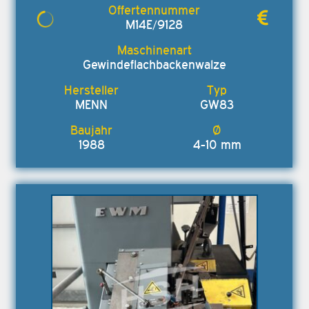
M14E/9128
Gewindeflachbackenwalze
MENN
GW83
1988
4-10 mm