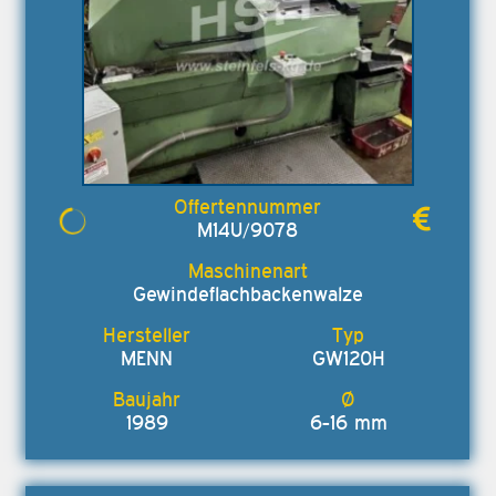
M14U/9078
Gewindeflachbackenwalze
MENN
GW120H
1989
6-16 mm