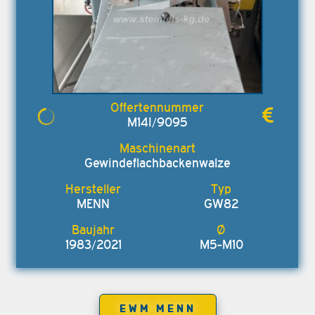
M14I/9095
Gewindeflachbackenwalze
MENN
GW82
1983/2021
M5-M10
EWM MENN