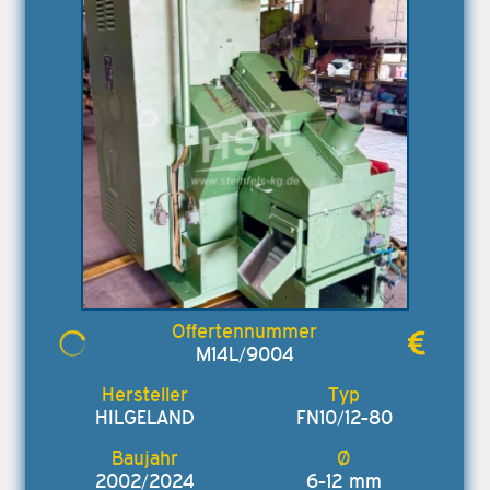
M14L/9004
HILGELAND
FN10/12-80
2002/2024
6-12 mm