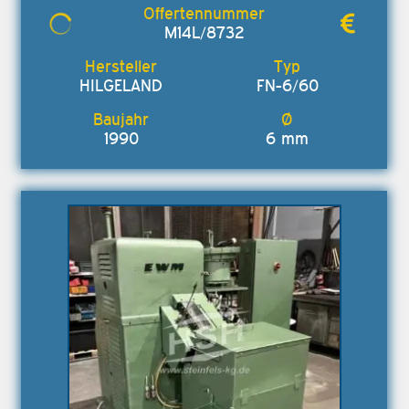
M14L/8732
HILGELAND
FN-6/60
1990
6 mm