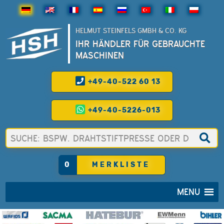
HELMUT STEINFELS GMBH & CO. KG
IHR HÄNDLER FÜR GEBRAUCHTE
MASCHINEN
+49-40-522 60 13
+49-40-5226-013
0
MERKLISTE
MENU