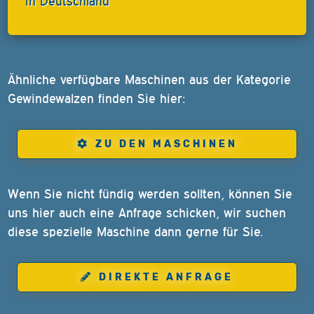
In Deutschland
Ähnliche verfügbare Maschinen aus der Kategorie
Gewindewalzen finden Sie hier:
ZU DEN MASCHINEN
Wenn Sie nicht fündig werden sollten, können Sie
uns hier auch eine Anfrage schicken, wir suchen
diese spezielle Maschine dann gerne für Sie.
DIREKTE ANFRAGE