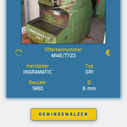
M14E/7723
INGRAMATIC
GR1
1980
6 mm
GEWINDEWALZEN