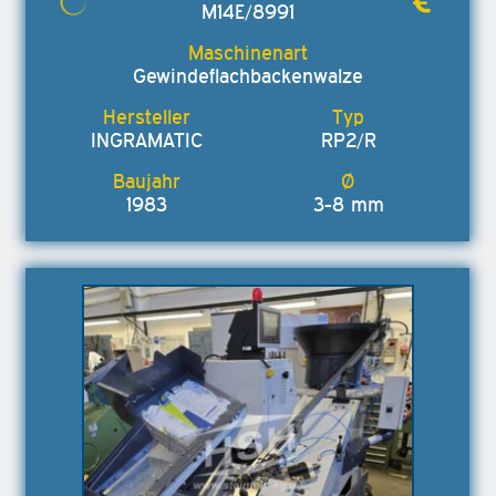
M14E/8991
Gewindeflachbackenwalze
INGRAMATIC
RP2/R
1983
3-8 mm