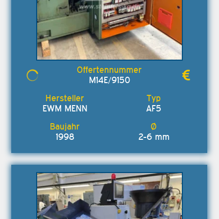
M14E/9150
EWM MENN
AF5
1998
2-6 mm