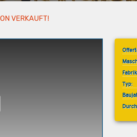
HON VERKAUFT!
Offer
Masch
Fabrik
Typ:
Bauja
Durch