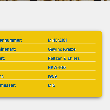
tennummer:
M14E/2161
inenart:
Gewindewalze
at:
Peltzer & Ehlers
NKW-K16
hr:
1969
messer:
M16