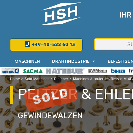
IHR
+49-40-522 60 13
MASCHINEN
DRAHTINDUSTRIE
BEFESTIGU
Home
>
Sold Machines
>
Fastener
>
Machines à rouler les filets
>
M14E/
PELTZER & EHLE
GEWINDEWALZEN