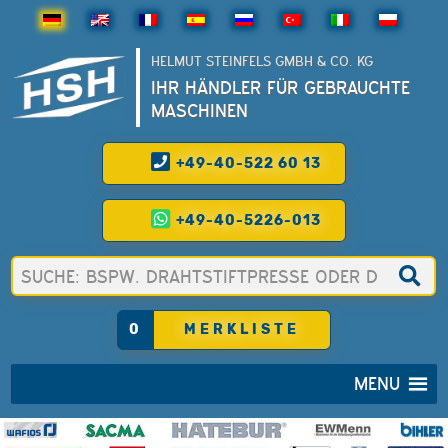
HELMUT STEINFELS GMBH & CO. KG
IHR HÄNDLER FÜR GEBRAUCHTE
MASCHINEN
+49-40-522 60 13
+49-40-5226-013
0
MERKLISTE
MENU