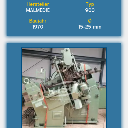
MALMEDIE
900
1970
15-25 mm