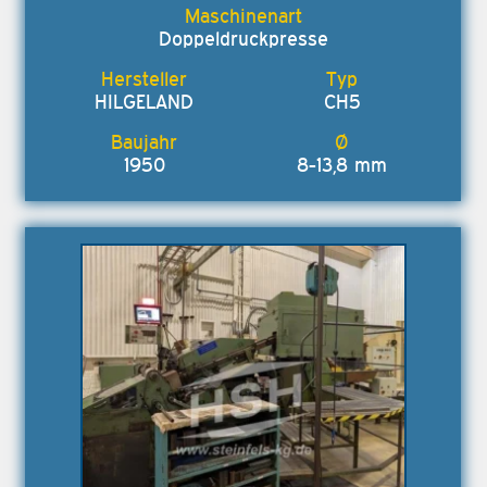
Doppeldruckpresse
HILGELAND
CH5
1950
8-13,8 mm