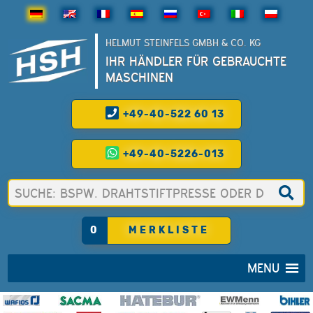
HELMUT STEINFELS GMBH & CO. KG
IHR HÄNDLER FÜR GEBRAUCHTE
MASCHINEN
+49-40-522 60 13
+49-40-5226-013
0
MERKLISTE
MENU