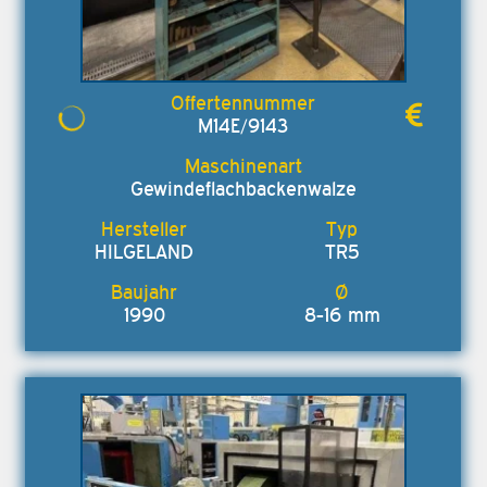
M14E/9143
Gewindeflachbackenwalze
HILGELAND
TR5
1990
8-16 mm