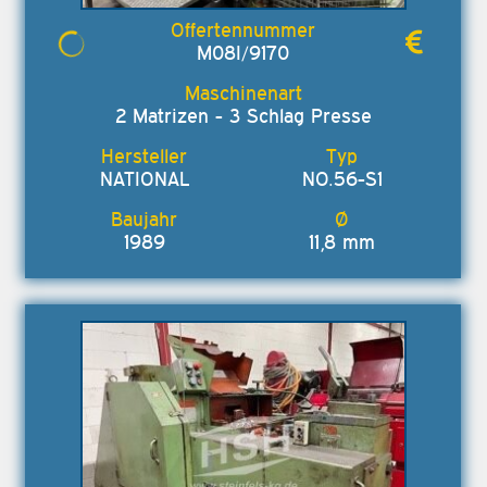
M08I/9170
2 Matrizen - 3 Schlag Presse
NATIONAL
NO.56-S1
1989
11,8 mm