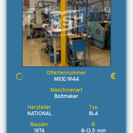
M10E/9144
Boltmaker
NATIONAL
8L4
1974
8-13,5 mm