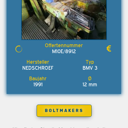
M10E/8912
NEDSCHROEF
BMV 3
1991
12 mm
BOLTMAKERS