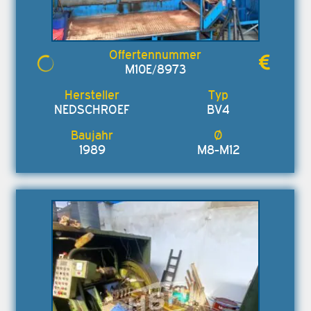
M10E/8973
NEDSCHROEF
BV4
1989
M8-M12