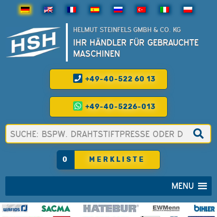
HELMUT STEINFELS GMBH & CO. KG
IHR HÄNDLER FÜR GEBRAUCHTE
MASCHINEN
+49-40-522 60 13
+49-40-5226-013
0
MERKLISTE
MENU