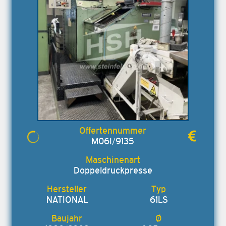
M06I/9135
Doppeldruckpresse
NATIONAL
61LS