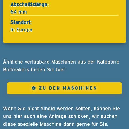
Abschnittslänge:
64 mm
Standort:
In Europa
Ähnliche verfügbare Maschinen aus der Kategorie
Boltmakers finden Sie hier:
ZU DEN MASCHINEN
Wenn Sie nicht fündig werden sollten, können Sie
uns hier auch eine Anfrage schicken, wir suchen
diese spezielle Maschine dann gerne für Sie.