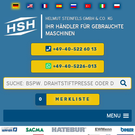
HELMUT STEINFELS GMBH & CO. KG
IHR HÄNDLER FÜR GEBRAUCHTE
MASCHINEN
+49-40-522 60 13
+49-40-5226-013
0
MERKLISTE
MENU