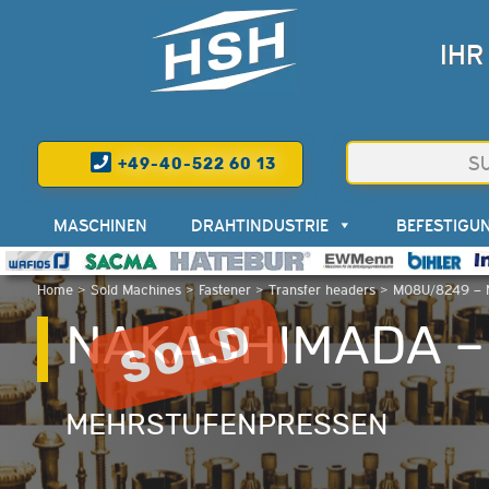
IHR
+49-40-522 60 13
MASCHINEN
DRAHTINDUSTRIE
BEFESTIGU
Home
>
Sold Machines
>
Fastener
>
Transfer headers
>
M08U/8249 – 
NAKASHIMADA –
MEHRSTUFENPRESSEN