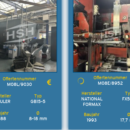
M08E/8952
M08L/9030
NATIONAL
FX
ULER
GB15-5
FORMAX
988
8-18 mm
1993
17,7