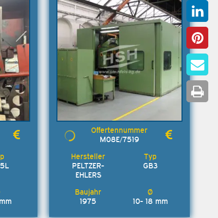
M08E/7519
55L
PELTZER-
GB3
EHLERS
 mm
1975
10- 18 mm