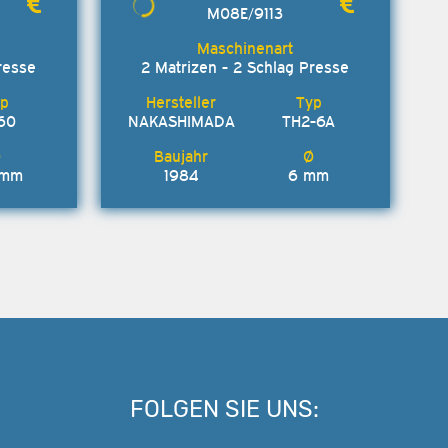
M08E/9113
resse
2 Matrizen - 2 Schlag Presse
60
NAKASHIMADA
TH2-6A
 mm
1984
6 mm
FOLGEN SIE UNS: