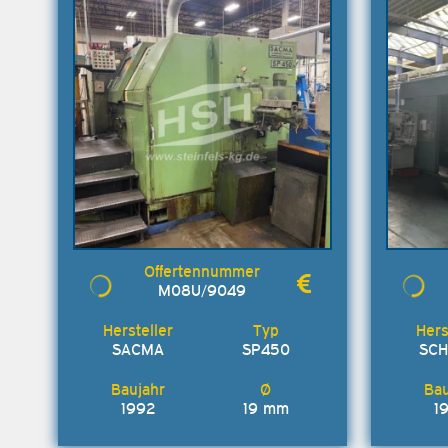
M08U/9049
SACMA
SP450
SCH
1992
19 mm
1