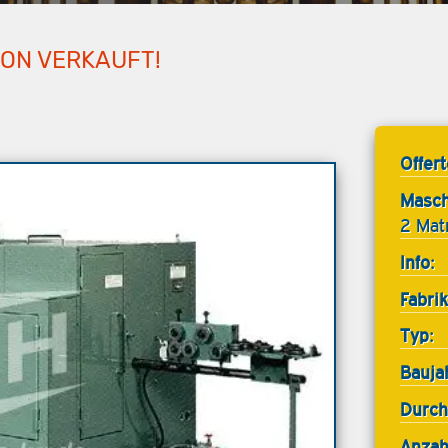
HON VERKAUFT!
Offer
Masch
2 Mat
Info:
Fabrik
Typ:
Bauja
Durch
Anzah