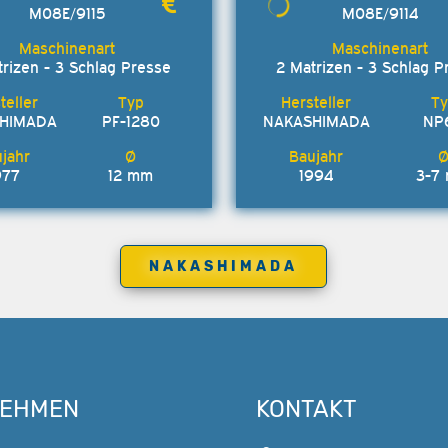
M08E/9115
M08E/9114
trizen - 3 Schlag Presse
2 Matrizen - 3 Schlag P
HIMADA
PF-1280
NAKASHIMADA
NP
977
12 mm
1994
3-7
NAKASHIMADA
NEHMEN
KONTAKT