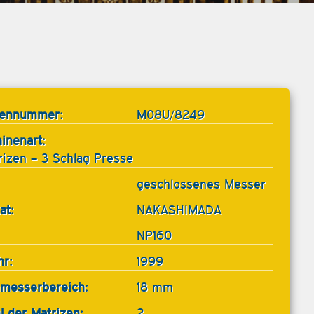
tennummer:
M08U/8249
inenart:
rizen – 3 Schlag Presse
geschlossenes Messer
at:
NAKASHIMADA
NP160
hr:
1999
messerbereich:
18 mm
l der Matrizen:
2