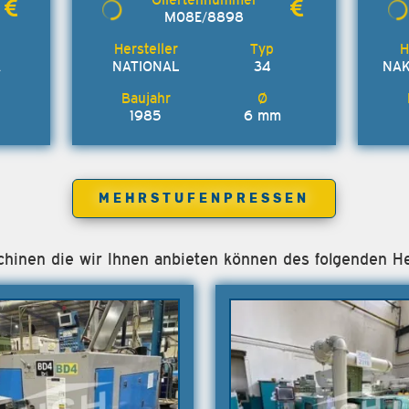
M08E/8898
A
NATIONAL
34
NA
1985
6 mm
MEHRSTUFENPRESSEN
schinen die wir Ihnen anbieten können des folgenden 