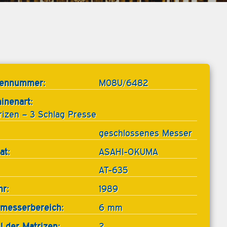
tennummer:
M08U/6482
inenart:
rizen – 3 Schlag Presse
geschlossenes Messer
at:
ASAHI-OKUMA
AT-635
hr:
1989
messerbereich:
6 mm
l der Matrizen:
2