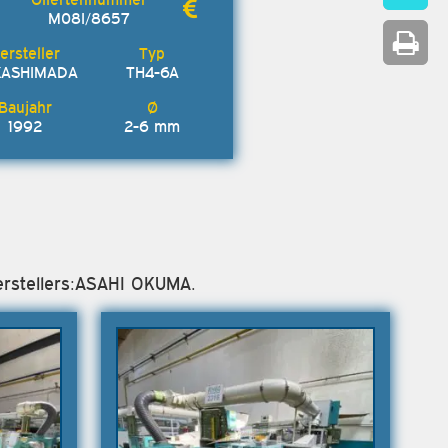
M08I/8657
KASHIMADA
TH4-6A
1992
2-6 mm
Herstellers:ASAHI OKUMA.