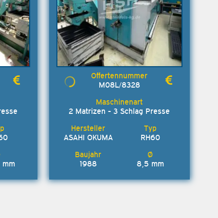
M08L/8328
resse
2 Matrizen - 3 Schlag Presse
60
ASAHI OKUMA
RH60
5 mm
1988
8,5 mm