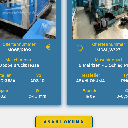
M06E/9109
M08L/8327
Doppeldruckpresse
2 Matrizen - 3 Schlag P
 OKUMA
AOS-10
ASAHI OKUMA
RH
982
5-10 mm
1989
3-8,
ASAHI OKUMA