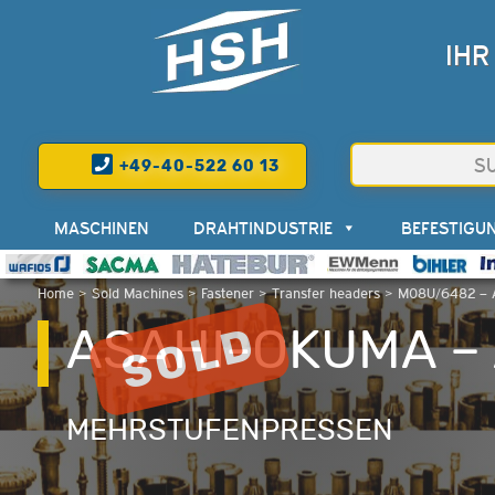
IHR
+49-40-522 60 13
MASCHINEN
DRAHTINDUSTRIE
BEFESTIGU
Home
>
Sold Machines
>
Fastener
>
Transfer headers
>
M08U/6482 – 
ASAHI-OKUMA – 
MEHRSTUFENPRESSEN