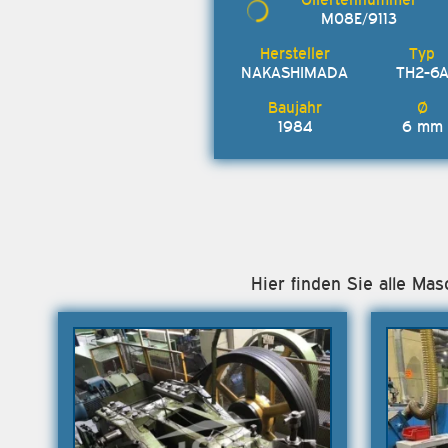
M08E/9113
NAKASHIMADA
TH2-6
1984
6 mm
Hier finden Sie alle Ma