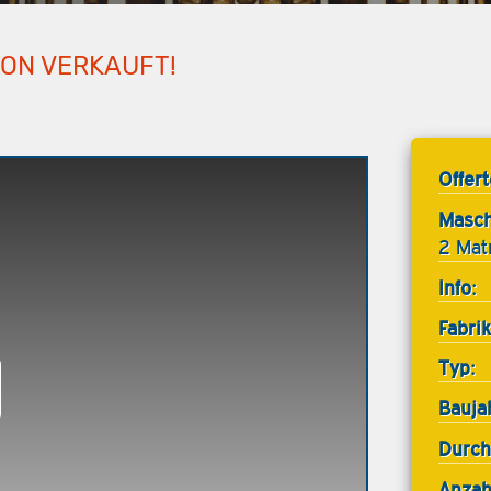
HON VERKAUFT!
Offer
Masch
2 Mat
Info:
Fabrik
Typ:
Bauja
Durch
Anzah