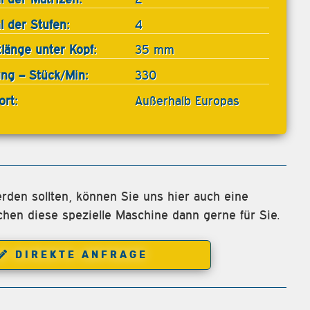
l der Stufen:
4
tlänge unter Kopf:
35 mm
ung – Stück/Min:
330
ort:
Außerhalb Europas
rden sollten, können Sie uns hier auch eine
chen diese spezielle Maschine dann gerne für Sie.
DIREKTE ANFRAGE