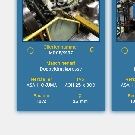
M06E/9157
Doppeldruckpresse
ASAHI OKUMA
AOH 25 x 300
ASAHI
1974
25 mm
1