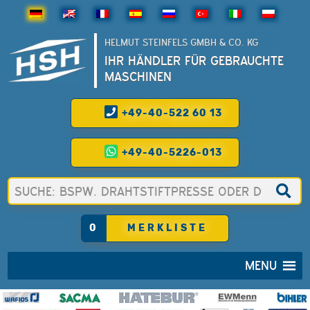
HELMUT STEINFELS GMBH & CO. KG
IHR HÄNDLER FÜR GEBRAUCHTE
MASCHINEN
+49-40-522 60 13
+49-40-5226-013
0
MERKLISTE
MENU