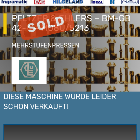
PELTZER & EHLERS – BM-GB
42-4 – M08U/5213
MEHRSTUFENPRESSEN
DIESE MASCHINE WURDE LEIDER
SCHON VERKAUFT!