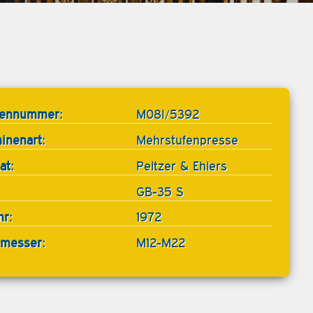
tennummer:
M08I/5392
inenart:
Mehrstufenpresse
at:
Peltzer & Ehlers
GB-35 S
hr:
1972
messer:
M12-M22