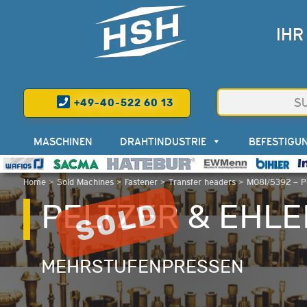
IHR
+49-40-522 60 13
MASCHINEN
DRAHTINDUSTRIE
BEFESTIGU
Home
>
Sold Machines
>
Fastener
>
Transfer headers
>
M08I/5392 – Pe
PELTZER & EHLE
MEHRSTUFENPRESSEN