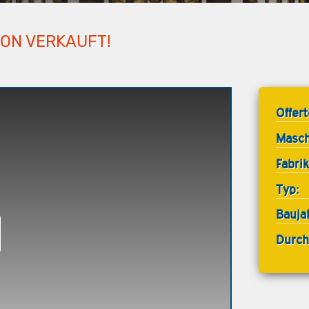
HON VERKAUFT!
Offer
Masch
Fabrik
Typ:
Bauja
Durch