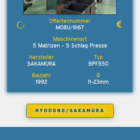
M08U/9167
5 Matrizen - 5 Schlag Presse
SAKAMURA
BPF550
1992
11-23mm
HYODONG/SAKAMURA