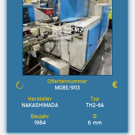
M08E/9113
NAKASHIMADA
TH2-6A
1984
6 mm