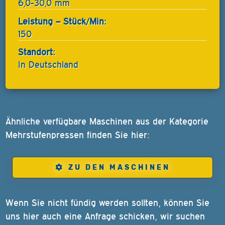
6,0-30,0 mm
Leistung – Stück/Min:
150
Standort:
In Deutschland
Ähnliche verfügbare Maschinen aus der Kategorie
Mehrstufenpressen finden Sie hier:
ZU DEN MASCHINEN
Wenn Sie nicht fündig werden sollten, können Sie
uns hier auch eine Anfrage schicken, wir suchen