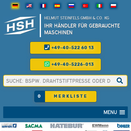
HELMUT STEINFELS GMBH & CO. KG
IHR HÄNDLER FÜR GEBRAUCHTE
MASCHINEN
+49-40-522 60 13
+49-40-5226-013
0
MERKLISTE
MENU