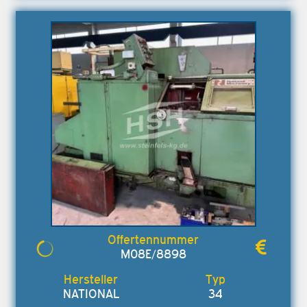
M08E/8898
NATIONAL
34