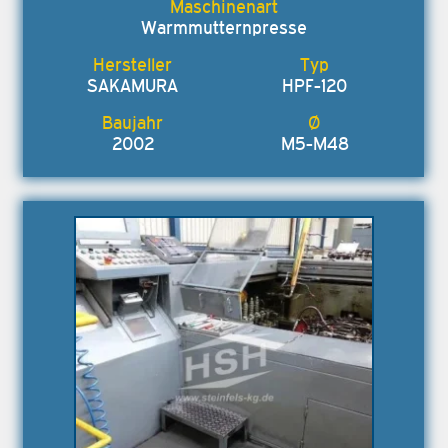
Warmmutternpresse
SAKAMURA
HPF-120
2002
M5-M48