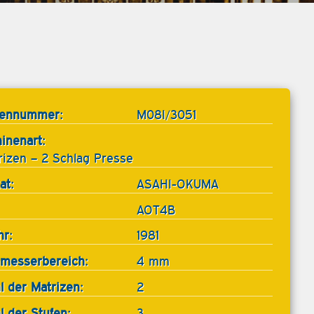
tennummer:
M08I/3051
inenart:
rizen – 2 Schlag Presse
at:
ASAHI-OKUMA
AOT4B
hr:
1981
messerbereich:
4 mm
l der Matrizen:
2
l der Stufen:
3