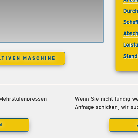
Durch
Schaf
Absch
Leist
Stand
ATIVEN MASCHINE
 Mehrstufenpressen
Wenn Sie nicht fündig we
Anfrage schicken, wir su
N