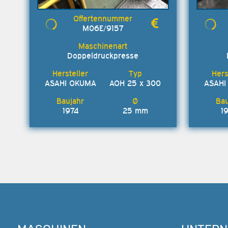
M06E/9157
Doppeldruckpresse
ASAHI OKUMA
AOH 25 x 300
ASAHI
1974
25 mm
1