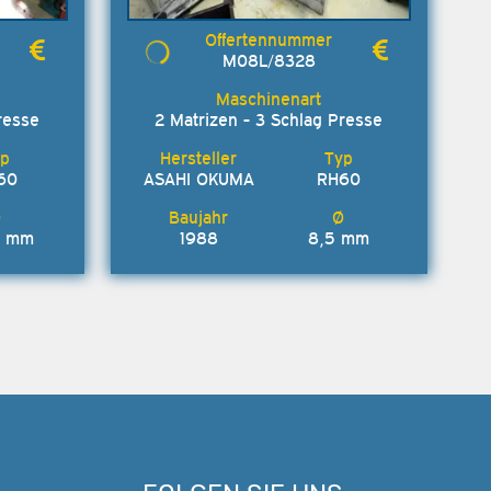
M08L/8328
resse
2 Matrizen - 3 Schlag Presse
60
ASAHI OKUMA
RH60
5 mm
1988
8,5 mm