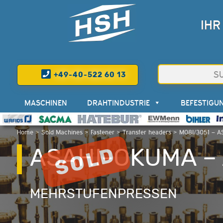
IHR
+49-40-522 60 13
MASCHINEN
DRAHTINDUSTRIE
BEFESTIGU
Home
>
Sold Machines
>
Fastener
>
Transfer headers
>
M08I/3051 – 
ASAHI-OKUMA – 
MEHRSTUFENPRESSEN