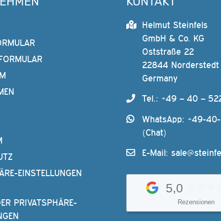
NEHMEN
KONTAKT
Helmut Steinfels
GmbH & Co. KG
ORMULAR
Oststraße 22
FORMULAR
22844 Norderstedt
AM
Germany
MEN
Tel.: +49 – 40 – 52
WhatsApp: +49-40
(Chat)
M
E-Mail:
sale@steinfe
UTZ
ÄRE-EINSTELLUNGEN
5,0
DER PRIVATSPHÄRE-
Rezensionen
NGEN