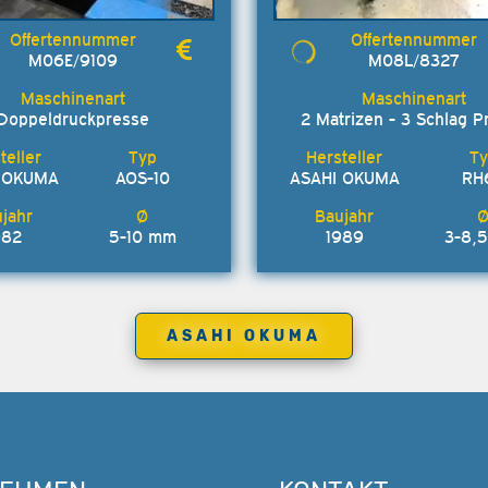
M06E/9109
M08L/8327
Doppeldruckpresse
2 Matrizen - 3 Schlag P
 OKUMA
AOS-10
ASAHI OKUMA
RH
982
5-10 mm
1989
3-8,
ASAHI OKUMA