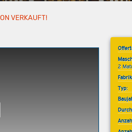
HON VERKAUFT!
Offer
Masch
2 Mat
Fabrik
Typ:
Bauja
Durch
Anzah
Anzah