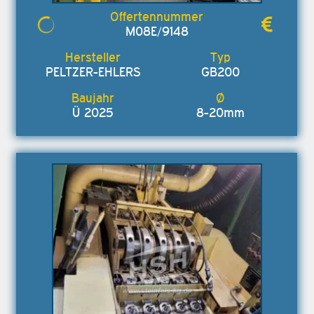
M08E/9148
PELTZER-EHLERS
GB200
Ü 2025
8-20mm