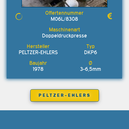
M06L/8308
Doppeldruckpresse
PELTZER-EHLERS
DKP6
1978
3-6,5mm
PELTZER-EHLERS