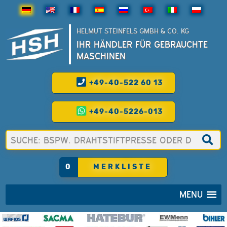
HELMUT STEINFELS GMBH & CO. KG
IHR HÄNDLER FÜR GEBRAUCHTE
MASCHINEN
+49-40-522 60 13
+49-40-5226-013
0
MERKLISTE
MENU