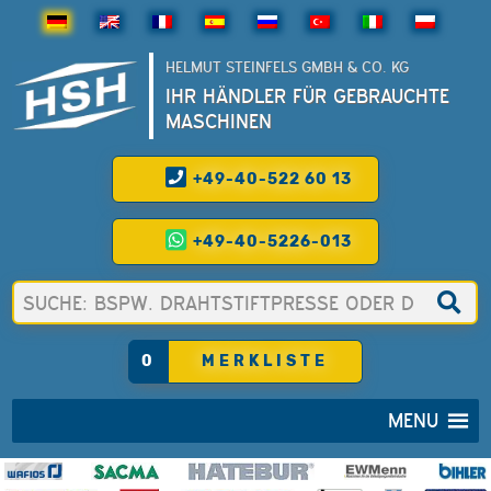
HELMUT STEINFELS GMBH & CO. KG
IHR HÄNDLER FÜR GEBRAUCHTE
MASCHINEN
+49-40-522 60 13
+49-40-5226-013
0
MERKLISTE
MENU