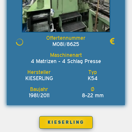
M08I/8625
4 Matrizen - 4 Schlag Presse
KIESERLING
K54
1981/2011
8-22 mm
KIESERLING