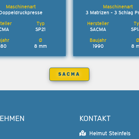
Doppeldruckpresse
3 Matrizen - 3 Schlag P
CMA
SP21
SACMA
SP
980
8 mm
1990
8 
SACMA
NEHMEN
KONTAKT
Helmut Steinfels