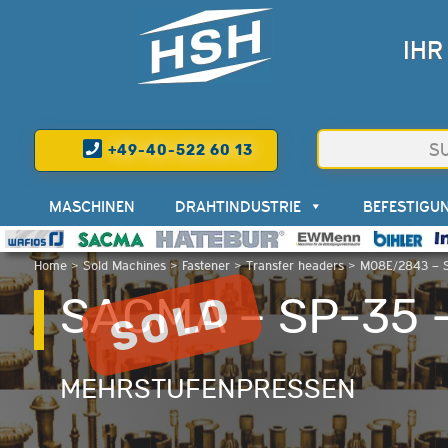
IHR
+49-40-522 60 13
MASCHINEN
DRAHTINDUSTRIE
BEFESTIGU
Home
>
Sold Machines
>
Fastener
>
Transfer headers
>
M08E/2843 – 
SACMA – SP-35 
MEHRSTUFENPRESSEN