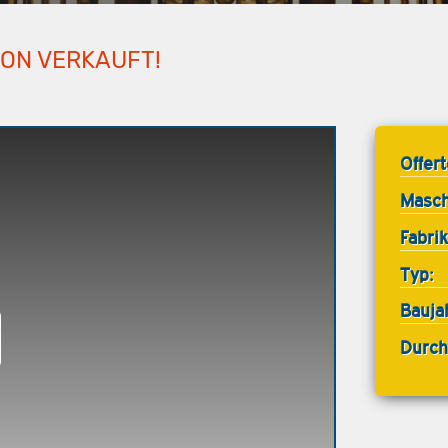
HON VERKAUFT!
Offer
Masch
Fabrik
Typ:
Bauja
Durch