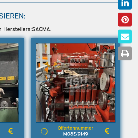
SIEREN:
n Herstellers:SACMA.
M08E/9149