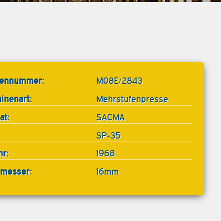
tennummer:
M08E/2843
inenart:
Mehrstufenpresse
at:
SACMA
SP-35
hr:
1968
messer:
16mm