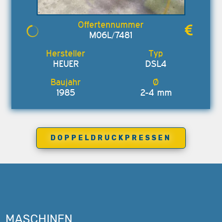
M06L/7481
HEUER
DSL4
1985
2-4 mm
DOPPELDRUCKPRESSEN
MASCHINEN