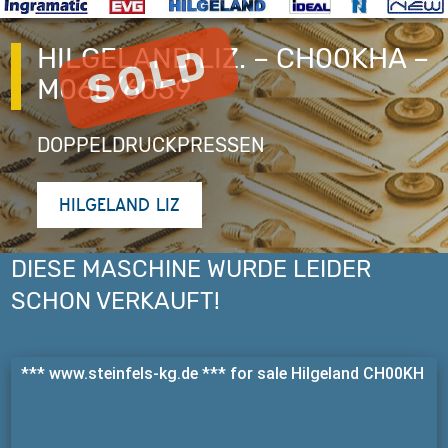
HILGELAND LIZ. – CH00KHA –
M06L/6059
DOPPELDRUCKPRESSEN
HILGELAND LIZ
DIESE MASCHINE WURDE LEIDER
SCHON VERKAUFT!
*** www.steinfels-kg.de *** for sale Hilgeland CH00KH