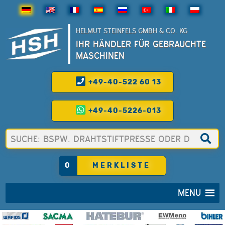
HELMUT STEINFELS GMBH & CO. KG
IHR HÄNDLER FÜR GEBRAUCHTE
MASCHINEN
+49-40-522 60 13
+49-40-5226-013
0
MERKLISTE
MENU