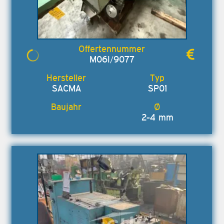
M06I/9077
SACMA
SP01
2-4 mm