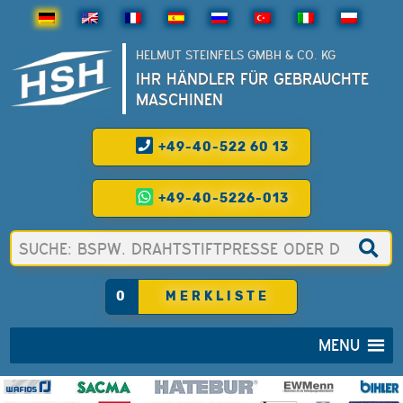
HELMUT STEINFELS GMBH & CO. KG
IHR HÄNDLER FÜR GEBRAUCHTE
MASCHINEN
+49-40-522 60 13
+49-40-5226-013
0
MERKLISTE
MENU