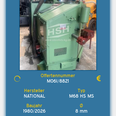
M06I/8821
NATIONAL
M68 HS MS
1980/2026
8 mm