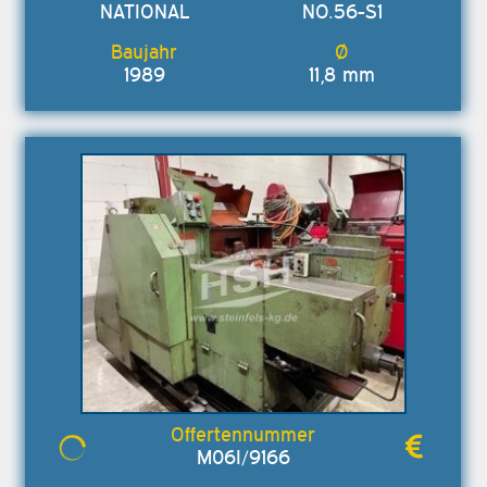
NATIONAL
NO.56-S1
1989
11,8 mm
M06I/9166