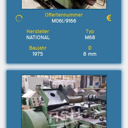
M06I/9166
NATIONAL
M68
1975
8 mm