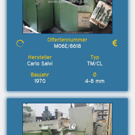
M06E/8618
Carlo Salvi
TM/CL
1970
4-8 mm