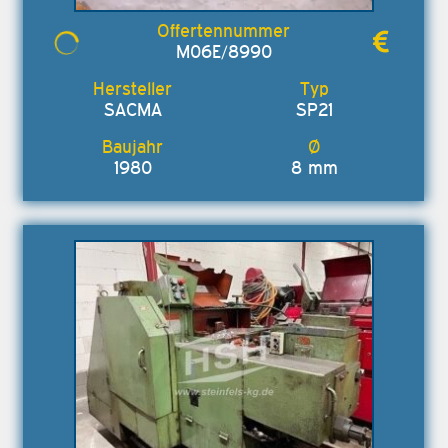
M06E/8990
SACMA
SP21
1980
8 mm