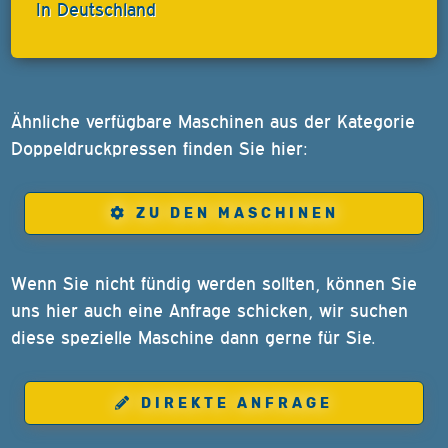
In Deutschland
Ähnliche verfügbare Maschinen aus der Kategorie
Doppeldruckpressen finden Sie hier:
ZU DEN MASCHINEN
Wenn Sie nicht fündig werden sollten, können Sie
uns hier auch eine Anfrage schicken, wir suchen
diese spezielle Maschine dann gerne für Sie.
DIREKTE ANFRAGE