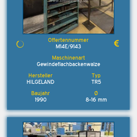
M14E/9143
Gewindeflachbackenwalze
HILGELAND
TR5
1990
8-16 mm