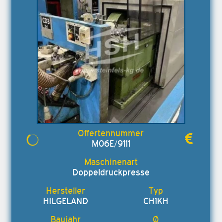
M06E/9111
Doppeldruckpresse
HILGELAND
CH1KH