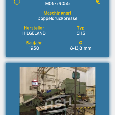
M06E/9055
Doppeldruckpresse
HILGELAND
CH5
1950
8-13,8 mm