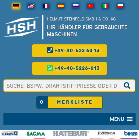
HELMUT STEINFELS GMBH & CO. KG
IHR HÄNDLER FÜR GEBRAUCHTE
MASCHINEN
+49-40-522 60 13
+49-40-5226-013
0
MERKLISTE
MENU