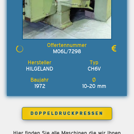
M06L/7298
HILGELAND
CH6V
1972
10-20 mm
DOPPELDRUCKPRESSEN
Hier finden Sie alle Maschinen die wir Ihnen