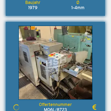
1979
1-4mm
M06L/8723