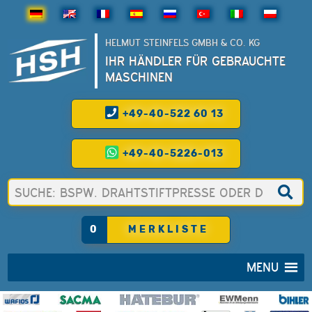
HELMUT STEINFELS GMBH & CO. KG
IHR HÄNDLER FÜR GEBRAUCHTE
MASCHINEN
+49-40-522 60 13
+49-40-5226-013
0
MERKLISTE
MENU