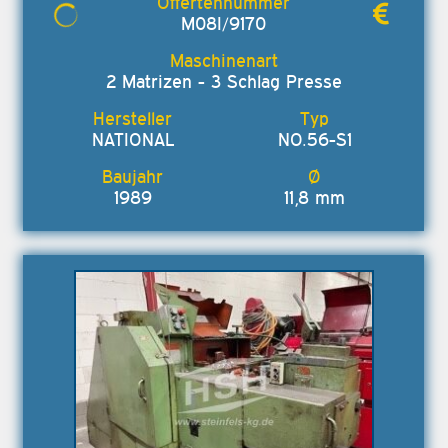
M08I/9170
2 Matrizen - 3 Schlag Presse
NATIONAL
NO.56-S1
1989
11,8 mm