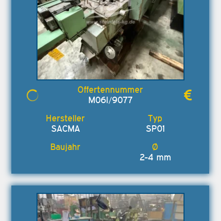
M06I/9077
SACMA
SP01
2-4 mm