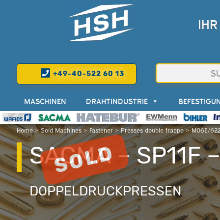
IHR
+49-40-522 60 13
MASCHINEN
DRAHTINDUSTRIE
BEFESTIGU
Home
>
Sold Machines
>
Fastener
>
Presses double frappe
>
M06E/622
SACMA – SP11F 
DOPPELDRUCKPRESSEN