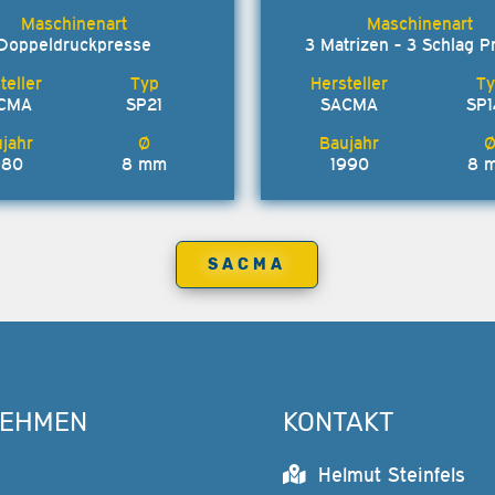
Doppeldruckpresse
3 Matrizen - 3 Schlag P
CMA
SP21
SACMA
SP
980
8 mm
1990
8 
SACMA
NEHMEN
KONTAKT
Helmut Steinfels