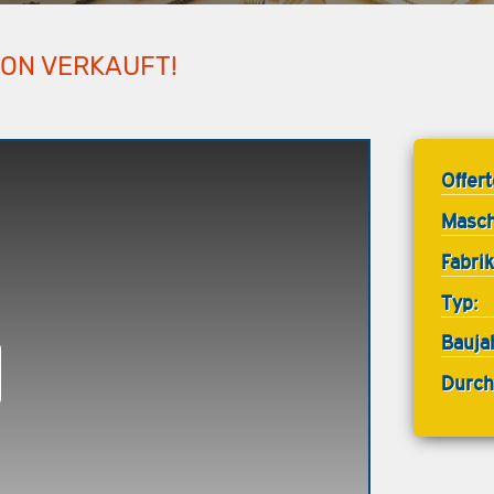
HON VERKAUFT!
Offer
Masch
Fabrik
Typ:
Bauja
Durch