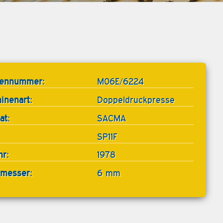
tennummer:
M06E/6224
inenart:
Doppeldruckpresse
at:
SACMA
SP11F
hr:
1978
messer:
6 mm