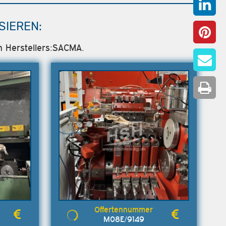
SIEREN:
n Herstellers:SACMA.
M08E/9149