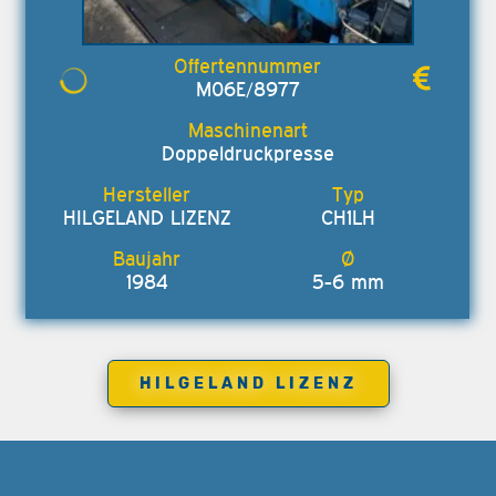
M06E/8977
Doppeldruckpresse
HILGELAND LIZENZ
CH1LH
1984
5-6 mm
HILGELAND LIZENZ