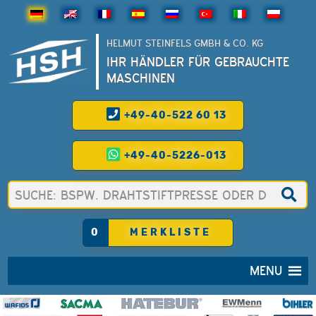
HELMUT STEINFELS GMBH & CO. KG
IHR HÄNDLER FÜR GEBRAUCHTE
MASCHINEN
+49-40-522 60 13
+49-40-5226-013
0
MERKLISTE
MENU