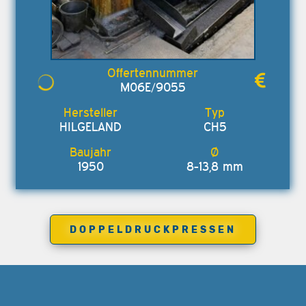
M06E/9055
HILGELAND
CH5
1950
8-13,8 mm
DOPPELDRUCKPRESSEN