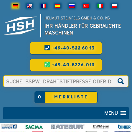
HELMUT STEINFELS GMBH & CO. KG
IHR HÄNDLER FÜR GEBRAUCHTE
MASCHINEN
+49-40-522 60 13
+49-40-5226-013
0
MERKLISTE
MENU