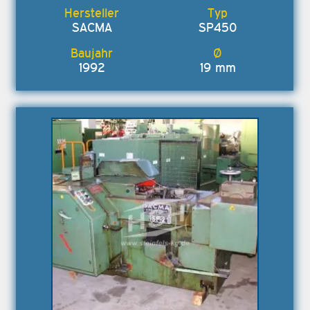
SACMA
SP450
1992
19 mm