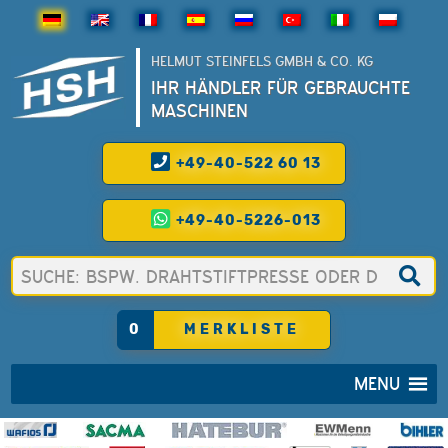
HELMUT STEINFELS GMBH & CO. KG
IHR HÄNDLER FÜR GEBRAUCHTE
MASCHINEN
+49-40-522 60 13
+49-40-5226-013
0
MERKLISTE
MENU