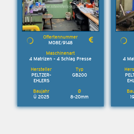
M08E/9148
4 Matrizen - 4 Schlag Presse
4 Ma
PELTZER-
GB200
PEL
EHLERS
EH
Ü 2025
8-20mm
1