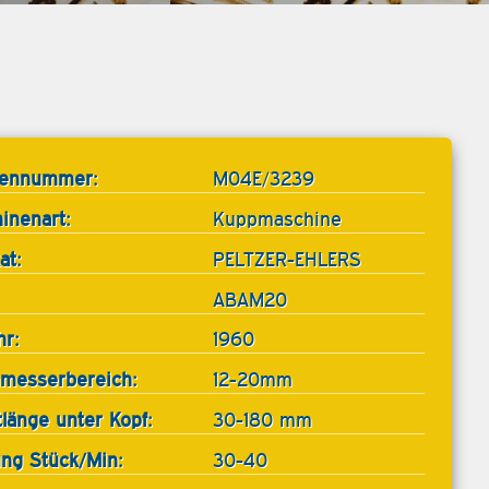
tennummer:
M04E/3239
inenart:
Kuppmaschine
at:
PELTZER-EHLERS
ABAM20
hr:
1960
messerbereich:
12-20mm
tlänge unter Kopf:
30-180 mm
ung Stück/Min:
30-40