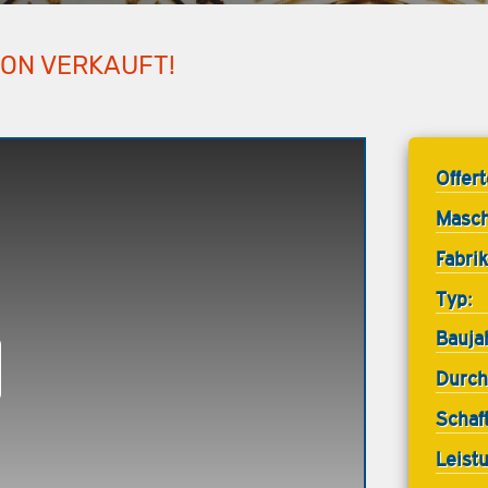
HON VERKAUFT!
Offer
Masch
Fabrik
Typ:
Bauja
Durch
Schaf
Leist