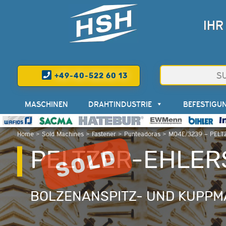
IHR
+49-40-522 60 13
MASCHINEN
DRAHTINDUSTRIE
BEFESTIGU
Home
>
Sold Machines
>
Fastener
>
Punteadoras
>
M04E/3239 – PELT
PELTZER-EHLER
BOLZENANSPITZ- UND KUPPM