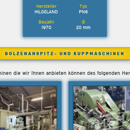
HILGELAND
PN6
1970
20 mm
BOLZENANSPITZ- UND KUPPMASCHINEN
chinen die wir Ihnen anbieten können des folgenden He