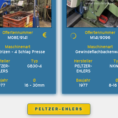
M08E/9141
M14I/9096
trizen - 4 Schlag Presse
Gewindeflachbackenw
TZER-
GB30-4
PELTZER-
NKW
LERS
EHLERS
977
16 - 30mm
1977
8-1
PELTZER-EHLERS