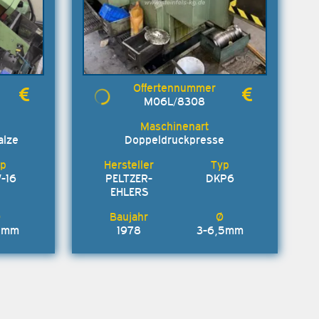
M06L/8308
alze
Doppeldruckpresse
-16
PELTZER-
DKP6
EHLERS
6 mm
1978
3-6,5mm