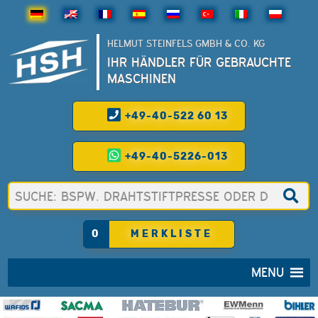
HELMUT STEINFELS GMBH & CO. KG
IHR HÄNDLER FÜR GEBRAUCHTE
MASCHINEN
+49-40-522 60 13
+49-40-5226-013
0
MERKLISTE
MENU