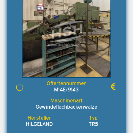
M14E/9143
Gewindeflachbackenwalze
HILGELAND
TR5