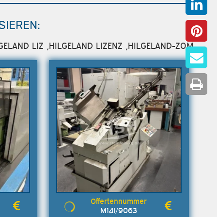
SIEREN:
HILGELAND LIZ ,HILGELAND LIZENZ ,HILGELAND-ZOM.
M14I/9063