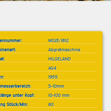
tennummer:
M02E/1812
inenart:
Abgratmaschine
at:
HILGELAND
AG4
hr:
1955
messerbereich:
5-10mm
tlänge unter Kopf:
10-100 mm
ung Stück/Min:
80