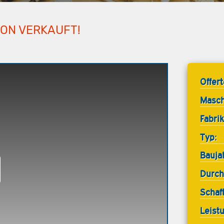
HON VERKAUFT!
Offer
Masch
Fabrik
Typ:
Bauja
Durch
Schaf
Leist