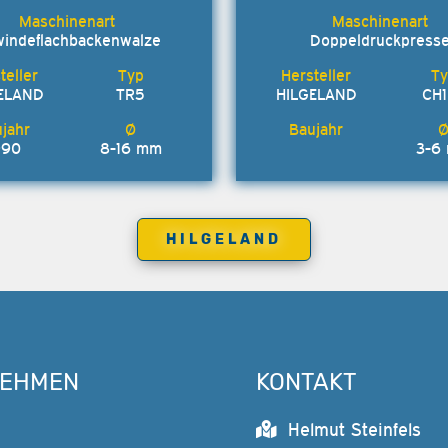
indeflachbackenwalze
Doppeldruckpress
ELAND
TR5
HILGELAND
CH
990
8-16 mm
3-6
HILGELAND
NEHMEN
KONTAKT
Helmut Steinfels