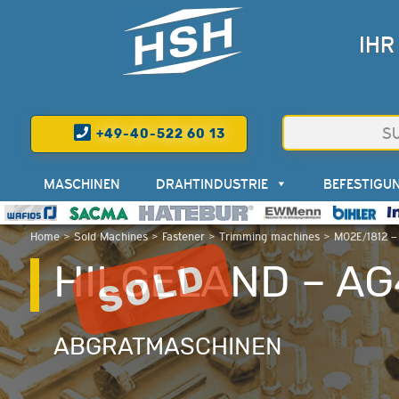
IHR
+49-40-522 60 13
MASCHINEN
DRAHTINDUSTRIE
BEFESTIGU
Home
>
Sold Machines
>
Fastener
>
Trimming machines
>
M02E/1812 
HILGELAND – AG
ABGRATMASCHINEN