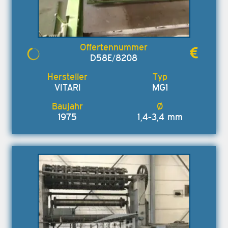
D58E/8208
VITARI
MG1
1975
1,4-3,4 mm