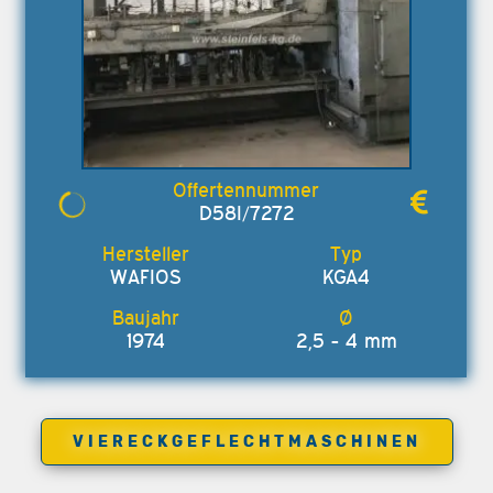
D58I/7272
WAFIOS
KGA4
1974
2,5 - 4 mm
VIERECKGEFLECHTMASCHINEN