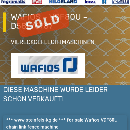
WAFIOS – VDF80U –
D58L/6787
VIERECKGEFLECHTMASCHINEN
DIESE MASCHINE WURDE LEIDER
SCHON VERKAUFT!
*** www.steinfels-kg.de *** for sale Wafios VDF80U
chain link fence machine