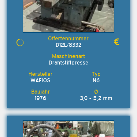
D12L/8332
Drahtstiftpresse
WAFIOS
N6
1976
3,0 - 5,2 mm