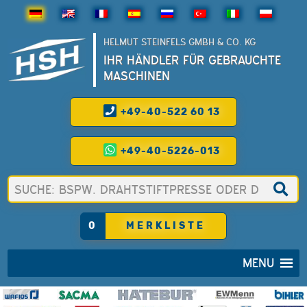
HELMUT STEINFELS GMBH & CO. KG
IHR HÄNDLER FÜR GEBRAUCHTE
MASCHINEN
+49-40-522 60 13
+49-40-5226-013
0
MERKLISTE
MENU