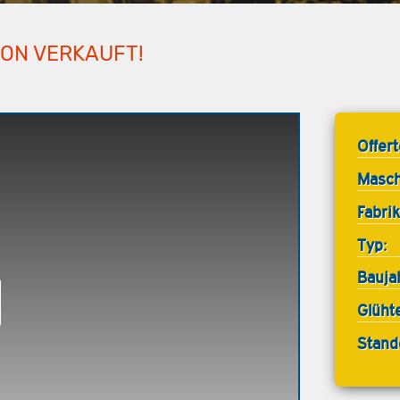
HON VERKAUFT!
Offer
Masch
Fabrik
Typ:
Bauja
Glüht
Stand