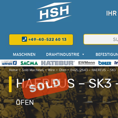
IHR
+49-40-522 60 13
MASCHINEN
DRAHTINDUSTRIE
BEFESTIGU
Home
>
Sold Machines
>
Wire
>
Öfen
>
D42L/2643 – HAEREUS – SK3
HAEREUS – SK3 
ÖFEN