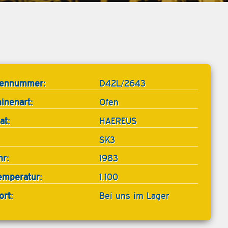
tennummer:
D42L/2643
inenart:
Ofen
at:
HAEREUS
SK3
hr:
1983
emperatur:
1.100
ort:
Bei uns im Lager