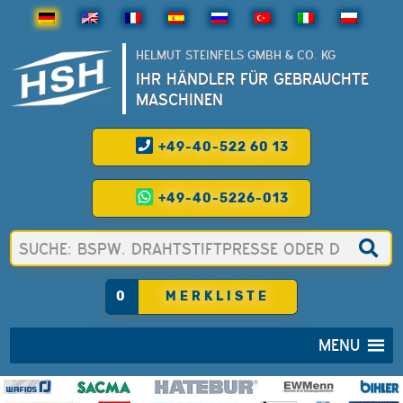
HELMUT STEINFELS GMBH & CO. KG
IHR HÄNDLER FÜR GEBRAUCHTE
MASCHINEN
+49-40-522 60 13
+49-40-5226-013
0
MERKLISTE
MENU