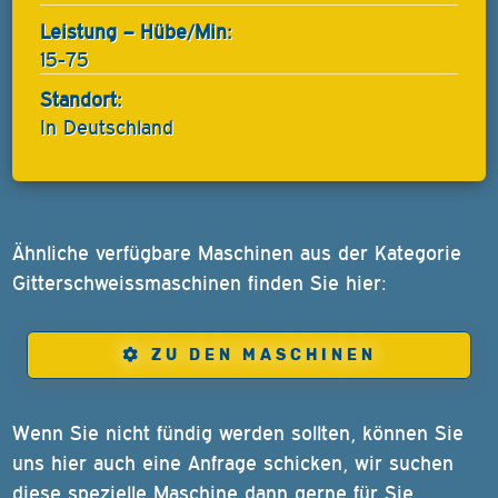
Leistung – Hübe/Min:
15-75
Standort:
In Deutschland
Ähnliche verfügbare Maschinen aus der Kategorie
Gitterschweissmaschinen finden Sie hier:
ZU DEN MASCHINEN
Wenn Sie nicht fündig werden sollten, können Sie
uns hier auch eine Anfrage schicken, wir suchen
diese spezielle Maschine dann gerne für Sie.