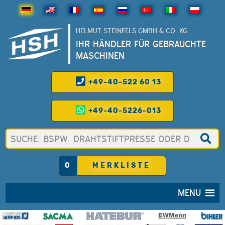
HELMUT STEINFELS GMBH & CO. KG
IHR HÄNDLER FÜR GEBRAUCHTE
MASCHINEN
+49-40-522 60 13
+49-40-5226-013
0
MERKLISTE
MENU