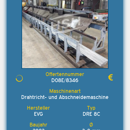
D08E/8346
Drahtricht- und Abschneidemaschine
EVG
DRE 8C