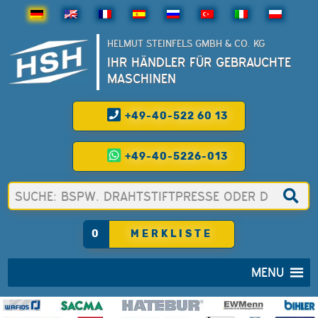
HELMUT STEINFELS GMBH & CO. KG
IHR HÄNDLER FÜR GEBRAUCHTE
MASCHINEN
+49-40-522 60 13
+49-40-5226-013
0
MERKLISTE
MENU