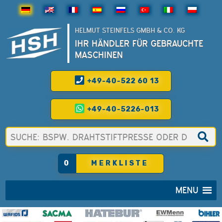
HELMUT STEINFELS GMBH & CO. KG
IHR HÄNDLER FÜR GEBRAUCHTE
MASCHINEN
+49-40-522 60 13
+49-40-5226-013
0
MERKLISTE
MENU