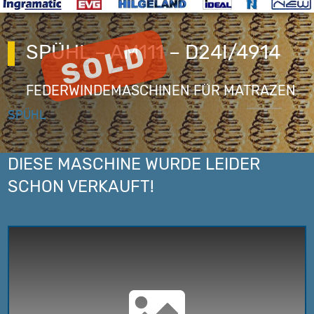
SPÜHL – AM111 – D24I/4914
FEDERWINDEMASCHINEN FÜR MATRAZEN
SPÜHL
DIESE MASCHINE WURDE LEIDER
SCHON VERKAUFT!