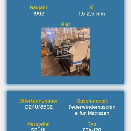
1992
1,6-2,5 mm
D24U/8502
Federwindemaschin
e für Matrazen
SPÜHL
FTA-120