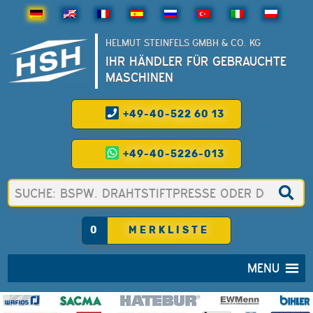
HELMUT STEINFELS GMBH & CO. KG
IHR HÄNDLER FÜR GEBRAUCHTE
MASCHINEN
+49-40-522 60 13
+49-40-5226-013
0
MERKLISTE
MENU