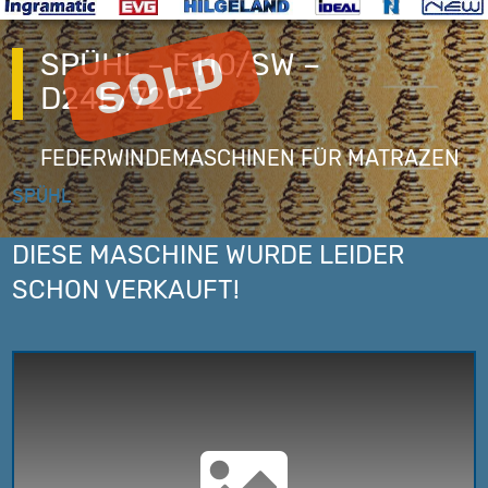
SPÜHL – F110/SW –
D24E/7202
FEDERWINDEMASCHINEN FÜR MATRAZEN
SPÜHL
DIESE MASCHINE WURDE LEIDER
SCHON VERKAUFT!