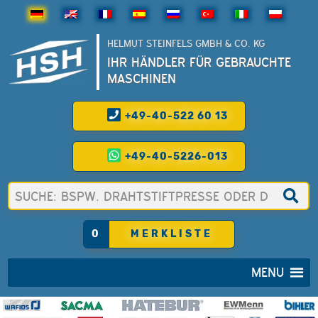
HELMUT STEINFELS GMBH & CO. KG
IHR HÄNDLER FÜR GEBRAUCHTE
MASCHINEN
+49-40-522 60 13
+49-40-5226-013
0
MERKLISTE
MENU