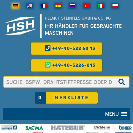
HELMUT STEINFELS GMBH & CO. KG
IHR HÄNDLER FÜR GEBRAUCHTE
MASCHINEN
+49-40-522 60 13
+49-40-5226-013
0
MERKLISTE
MENU