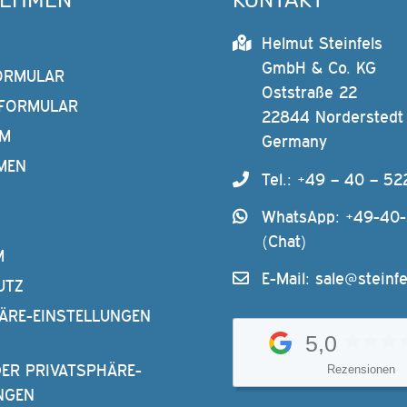
NEHMEN
KONTAKT
Helmut Steinfels
GmbH & Co. KG
ORMULAR
Oststraße 22
FORMULAR
22844 Norderstedt
AM
Germany
MEN
Tel.: +49 – 40 – 52
WhatsApp: +49-40
(Chat)
M
E-Mail:
sale@steinfe
UTZ
ÄRE-EINSTELLUNGEN
5,0
DER PRIVATSPHÄRE-
Rezensionen
NGEN