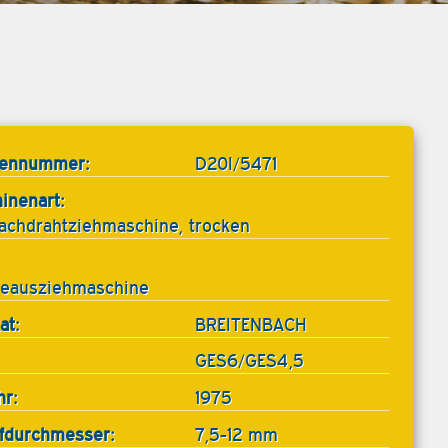
tennummer:
D20I/5471
inenart:
achdrahtziehmaschine, trocken
eausziehmaschine
at:
BREITENBACH
GES6/GES4,5
hr:
1975
ufdurchmesser:
7,5-12 mm