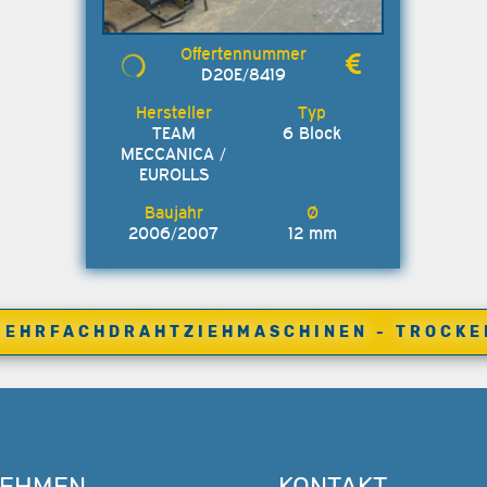
D20E/8419
TEAM
6 Block
MECCANICA /
EUROLLS
2006/2007
12 mm
MEHRFACHDRAHTZIEHMASCHINEN - TROCKE