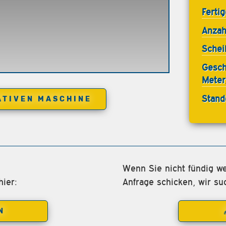
Ferti
Anzah
Schei
Gesch
Meter
Stand
ATIVEN MASCHINE
Wenn Sie nicht fündig we
ier:
Anfrage schicken, wir su
N