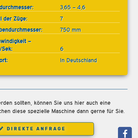
gdurchmesser:
3,65 – 4,6
l der Züge:
7
bendurchmesser:
750 mm
windigkeit –
/Sek:
6
ort:
In Deutschland
rden sollten, können Sie uns hier auch eine
chen diese spezielle Maschine dann gerne für Sie.
DIREKTE ANFRAGE