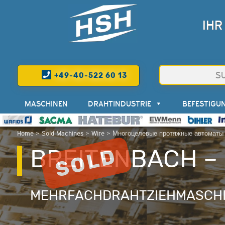
IHR
+49-40-522 60 13
MASCHINEN
DRAHTINDUSTRIE
BEFESTIGU
Home
>
Sold Machines
>
Wire
>
Многоцелевые протяжные автоматы 
BREITENBACH – 
MEHRFACHDRAHTZIEHMASCHI