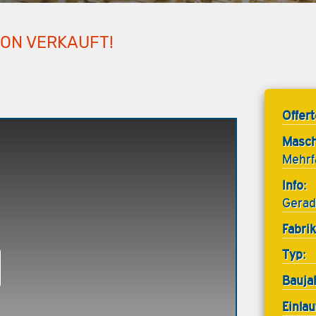
HON VERKAUFT!
Offer
Masch
Mehrf
Info:
Gerad
Fabrik
Typ:
Bauja
Einla