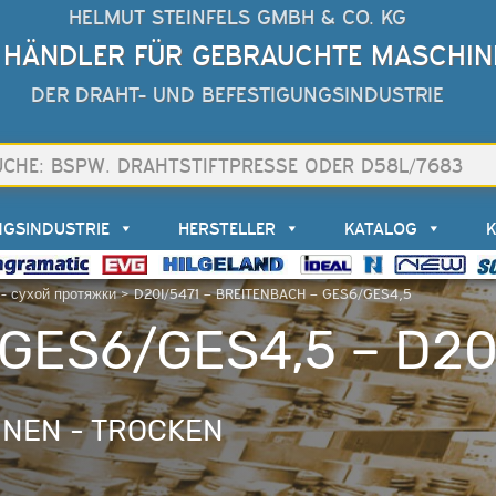
HELMUT STEINFELS GMBH & CO. KG
 HÄNDLER FÜR GEBRAUCHTE MASCHIN
DER DRAHT- UND BEFESTIGUNGSINDUSTRIE
NGSINDUSTRIE
HERSTELLER
KATALOG
- сухой протяжки
>
D20I/5471 – BREITENBACH – GES6/GES4,5
GES6/GES4,5 – D20
NEN - TROCKEN