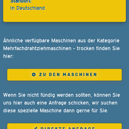
Standort:
In Deutschland
Ähnliche verfügbare Maschinen aus der Kategorie
Mehrfachdrahtziehmaschinen - trocken finden Sie
hier:
ZU DEN MASCHINEN
Wenn Sie nicht fündig werden sollten, können Sie
uns hier auch eine Anfrage schicken, wir suchen
diese spezielle Maschine dann gerne für Sie.