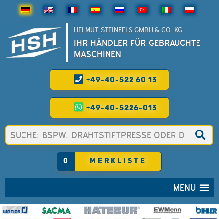
HELMUT STEINFELS GMBH & CO. KG
IHR HÄNDLER FÜR GEBRAUCHTE
MASCHINEN
+49-40-522 60 13
+49-40-5226-013
0
MERKLISTE
MENU