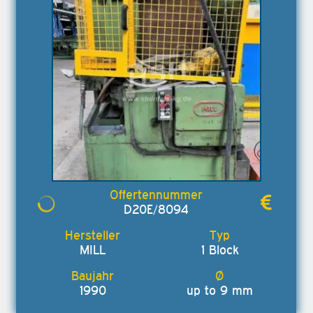
D20E/8094
MILL
1 Block
1990
up to 9 mm