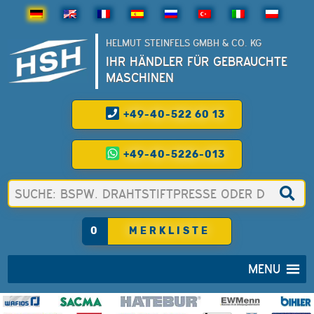
HELMUT STEINFELS GMBH & CO. KG
IHR HÄNDLER FÜR GEBRAUCHTE
MASCHINEN
+49-40-522 60 13
+49-40-5226-013
0
MERKLISTE
MENU