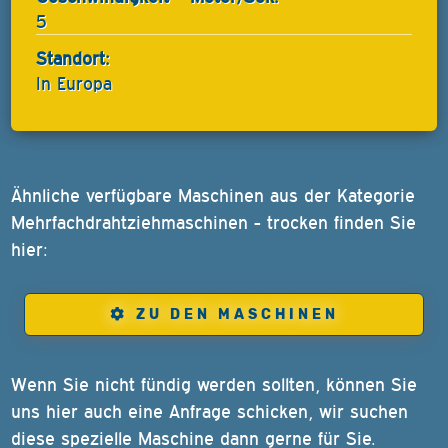
5
Standort:
In Europa
Ähnliche verfügbare Maschinen aus der Kategorie
Mehrfachdrahtziehmaschinen - trocken finden Sie
hier:
ZU DEN MASCHINEN
Wenn Sie nicht fündig werden sollten, können Sie
uns hier auch eine Anfrage schicken, wir suchen
diese spezielle Maschine dann gerne für Sie.