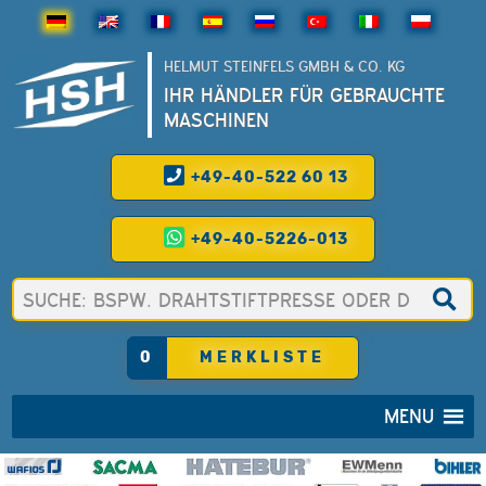
HELMUT STEINFELS GMBH & CO. KG
IHR HÄNDLER FÜR GEBRAUCHTE
MASCHINEN
+49-40-522 60 13
+49-40-5226-013
0
MERKLISTE
MENU