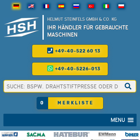
HELMUT STEINFELS GMBH & CO. KG
IHR HÄNDLER FÜR GEBRAUCHTE
MASCHINEN
+49-40-522 60 13
+49-40-5226-013
0
MERKLISTE
MENU