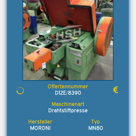
D12E/8390
Drahtstiftpresse
MORONI
MN80