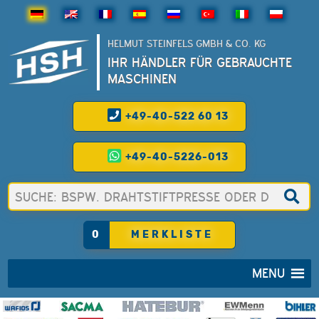
HELMUT STEINFELS GMBH & CO. KG
IHR HÄNDLER FÜR GEBRAUCHTE
MASCHINEN
+49-40-522 60 13
+49-40-5226-013
0
MERKLISTE
MENU