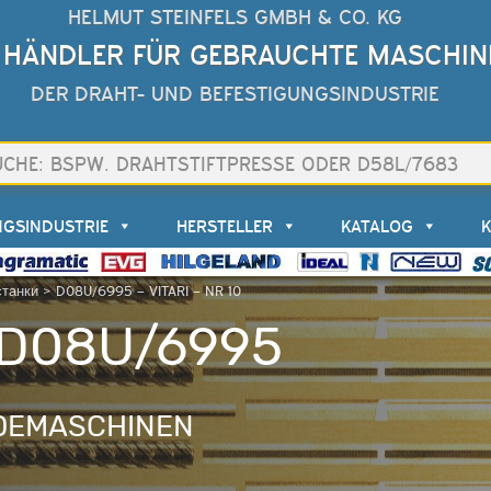
HELMUT STEINFELS GMBH & CO. KG
 HÄNDLER FÜR GEBRAUCHTE MASCHIN
DER DRAHT- UND BEFESTIGUNGSINDUSTRIE
NGSINDUSTRIE
HERSTELLER
KATALOG
станки
>
D08U/6995 – VITARI – NR 10
– D08U/6995
DEMASCHINEN