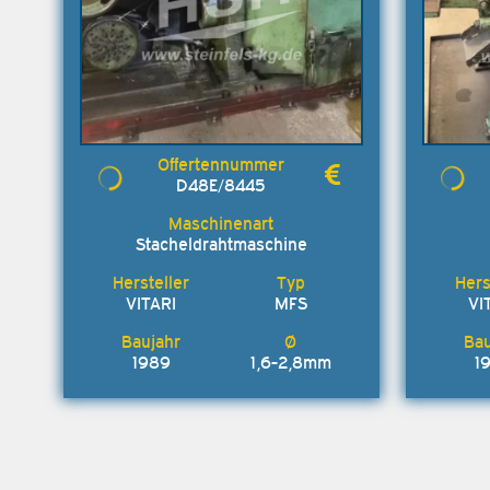
D48E/8445
Stacheldrahtmaschine
VITARI
MFS
VI
1989
1,6-2,8mm
1