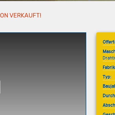
HON VERKAUFT!
Offer
Masch
Draht
Fabrik
Typ:
Bauja
Durch
Absch
Gesch