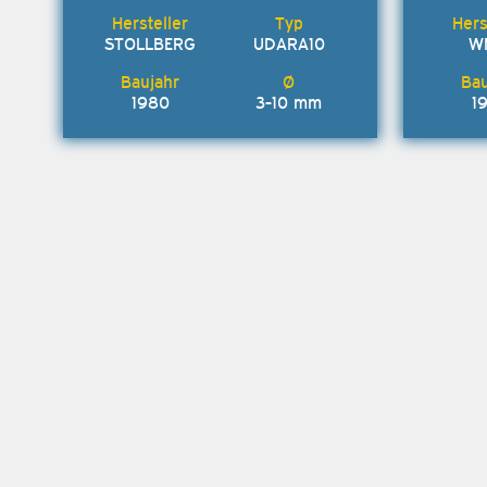
STOLLBERG
UDARA10
W
1980
3-10 mm
1