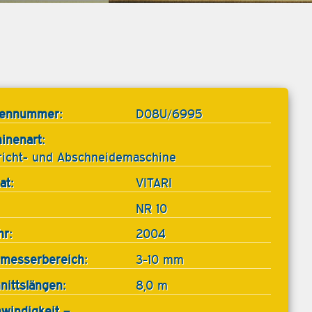
tennummer:
D08U/6995
inenart:
richt- und Abschneidemaschine
at:
VITARI
NR 10
hr:
2004
messerbereich:
3-10 mm
nittslängen:
8,0 m
windigkeit –