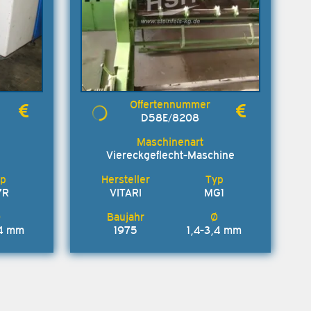
D58E/8208
Viereckgeflecht-Maschine
7R
VITARI
MG1
,4 mm
1975
1,4-3,4 mm