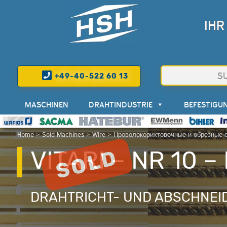
IHR
+49-40-522 60 13
MASCHINEN
DRAHTINDUSTRIE
BEFESTIGU
Home
>
Sold Machines
>
Wire
>
Проволокорихтовочные и обрезные 
VITARI – NR 10 
DRAHTRICHT- UND ABSCHNEI