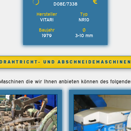
D08E/7338
VITARI
NR10
1979
3-10 mm
DRAHTRICHT- UND ABSCHNEIDEMASCHINE
e Maschinen die wir Ihnen anbieten können des folgenden