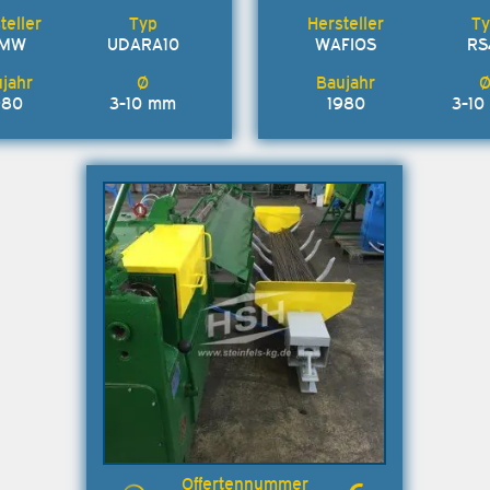
MW
UDARA10
WAFIOS
RS
980
3-10 mm
1980
3-1