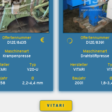
D12E/8435
D12E/8391
Krampenpresse
Drahtstiftpresse
TARI
V20-U
VITARI
V1
958
2,2-4,4 mm
2001
1,8-3
VITARI