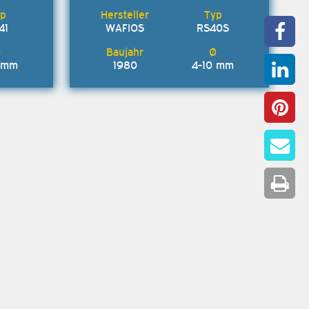
41
WAFIOS
RS40S
0 mm
1980
4-10 mm