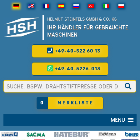
HELMUT STEINFELS GMBH & CO. KG
IHR HÄNDLER FÜR GEBRAUCHTE
MASCHINEN
+49-40-522 60 13
+49-40-5226-013
0
MERKLISTE
MENU