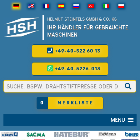
HELMUT STEINFELS GMBH & CO. KG
IHR HÄNDLER FÜR GEBRAUCHTE
MASCHINEN
+49-40-522 60 13
+49-40-5226-013
0
MERKLISTE
MENU