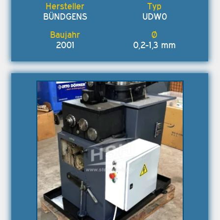
BÜNDGENS
UDW0
2001
0,2-1,3 mm