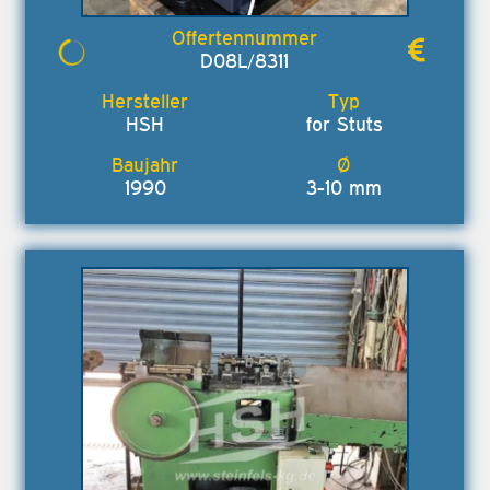
D08L/8311
HSH
for Stuts
1990
3-10 mm