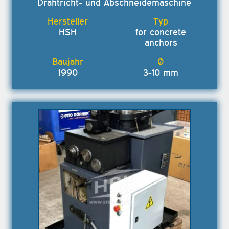
Drahtricht- und Abschneidemaschine
HSH
for concrete
anchors
1990
3-10 mm