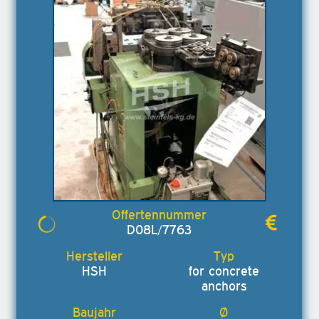
D08L/7763
HSH
for concrete
anchors