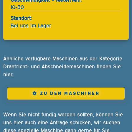
10-50
Standort:
Bei uns im Lager
Ähnliche verfügbare Maschinen aus der Kategorie
Drahtricht- und Abschneidemaschinen finden Sie
hier:
ZU DEN MASCHINEN
Wenn Sie nicht fündig werden sollten, können Sie
uns hier auch eine Anfrage schicken, wir suchen
diese spezielle Maschine dann gerne für Sie.