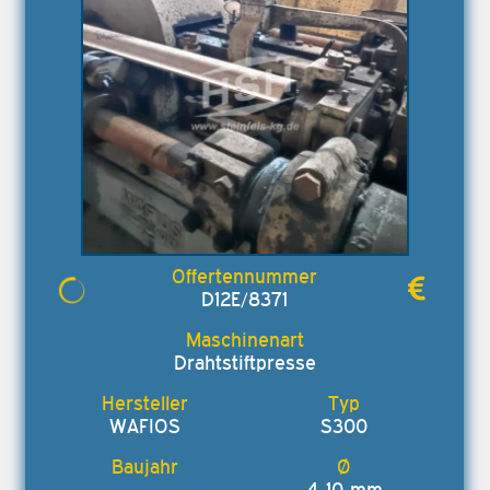
D12E/8371
Drahtstiftpresse
WAFIOS
S300
4-10 mm