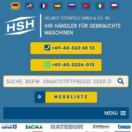
HELMUT STEINFELS GMBH & CO. KG
IHR HÄNDLER FÜR GEBRAUCHTE
MASCHINEN
+49-40-522 60 13
+49-40-5226-013
0
MERKLISTE
MENU