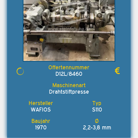
D12L/8460
Drahtstiftpresse
WAFIOS
S110
1970
2,2-3,8 mm