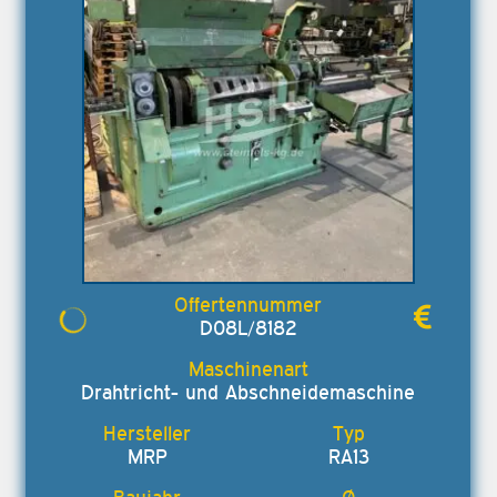
D08L/8182
Drahtricht- und Abschneidemaschine
MRP
RA13