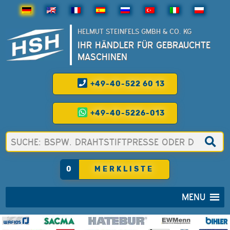
HELMUT STEINFELS GMBH & CO. KG
IHR HÄNDLER FÜR GEBRAUCHTE
MASCHINEN
+49-40-522 60 13
+49-40-5226-013
0
MERKLISTE
MENU