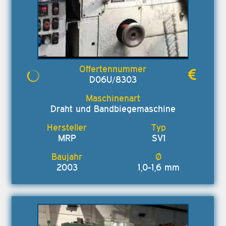
D06U/8303
Draht und Bandbiegemaschine
MRP
SV1
2003
1,0-1,6 mm